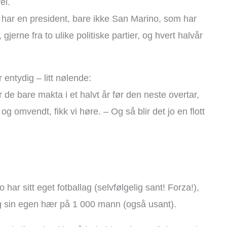
el.
 har en president, bare ikke San Marino, som har
jerne fra to ulike politiske partier, og hvert halvår
 entydig – litt nølende:
de bare makta i et halvt år før den neste overtar,
g omvendt, fikk vi høre. – Og så blir det jo en flott
 har sitt eget fotballag (selvfølgelig sant! Forza!),
og sin egen hær på 1 000 mann (også usant).