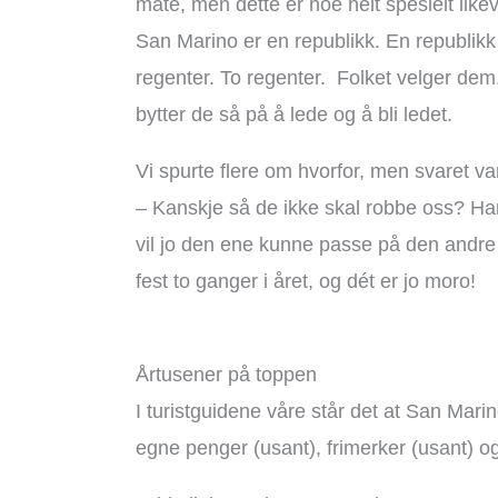
måte, men dette er noe helt spesielt likev
San Marino er en republikk. En republikk
regenter. To regenter. Folket velger dem, g
bytter de så på å lede og å bli ledet.
Vi spurte flere om hvorfor, men svaret var
– Kanskje så de ikke skal robbe oss? Har 
vil jo den ene kunne passe på den andre o
fest to ganger i året, og dét er jo moro!
Årtusener på toppen
I turistguidene våre står det at San Marino
egne penger (usant), frimerker (usant) 