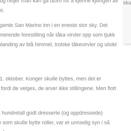
og nisjer man kan gå utom for å kjenne kjilingen av
sk
i.
 gamle San Marino inn i en eneste stor sky. Det
nerende forestilling når tåka virvler opp som tjukk
landing av blå himmel, trolske tåkevirvler og utsikt
 1. oktober. Konger skulle byttes, men det er
ordi de velges, de arver ikke stillingene. Men flott
apt hundretall godt dresserte (og oppdressede)
 som skulle bytte roller, var et unnselig syn i så