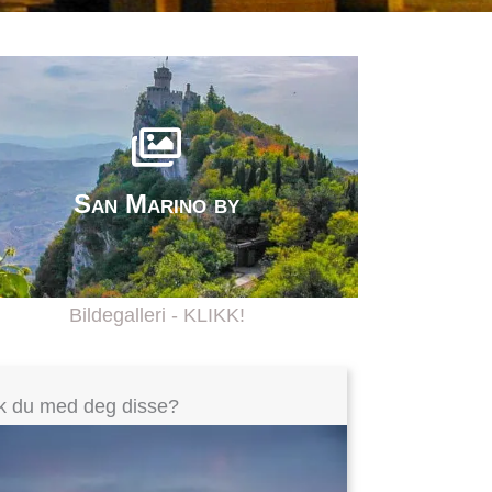
San Marino by
Bildegalleri - KLIKK!
k du med deg disse?