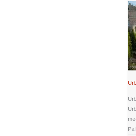
Urb
Urb
Urb
med
Pal