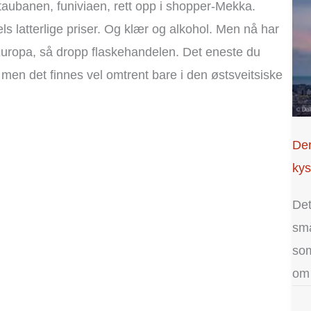
 taubanen, funiviaen, rett opp i shopper-Mekka.
dels latterlige priser. Og klær og alkohol. Men nå har
i Europa, så dropp flaskehandelen. Det eneste du
f, men det finnes vel omtrent bare i den østsveitsiske
Der
kys
Det
små
som
om 