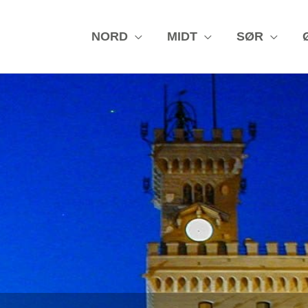
NORD
MIDT
SØR