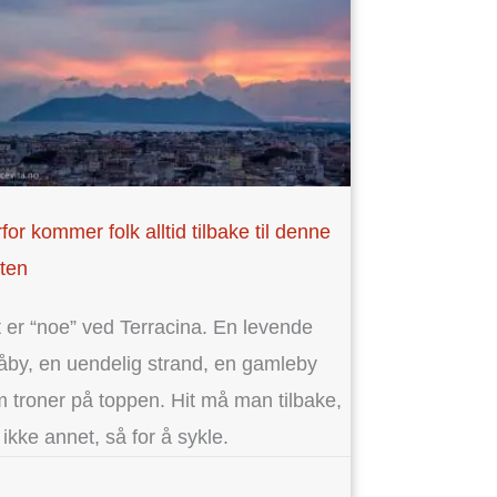
for kommer folk alltid tilbake til denne
ten
 er “noe” ved Terracina. En levende
by, en uendelig strand, en gamleby
 troner på toppen. Hit må man tilbake,
ikke annet, så for å sykle.