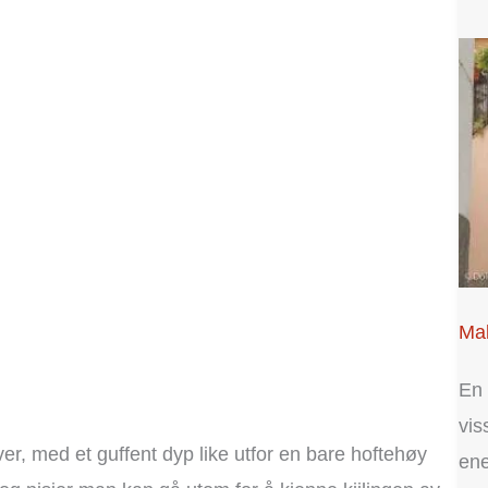
Mal
En 
vis
r, med et guffent dyp like utfor en bare hoftehøy
ene