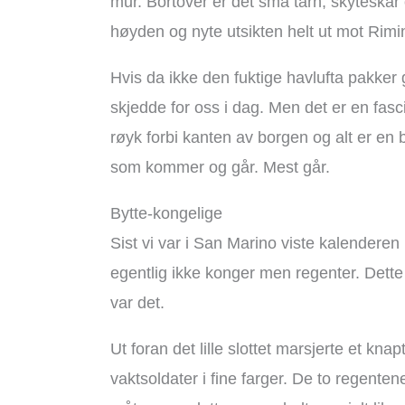
mur. Bortover er det små tårn, skyteskår 
høyden og nyte utsikten helt ut mot Rimin
Hvis da ikke den fuktige havlufta pakker
skjedde for oss i dag. Men det er en fasci
røyk forbi kanten av borgen og alt er en b
som kommer og går. Mest går.
Bytte-kongelige
Sist vi var i San Marino viste kalenderen
egentlig ikke konger men regenter. Dette f
var det.
Ut foran det lille slottet marsjerte et kn
vaktsoldater i fine farger. De to regentene