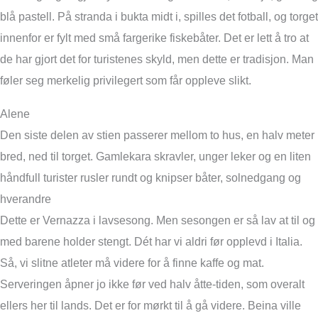
blå pastell. På stranda i bukta midt i, spilles det fotball, og torget
innenfor er fylt med små fargerike fiskebåter. Det er lett å tro at
de har gjort det for turistenes skyld, men dette er tradisjon. Man
føler seg merkelig privilegert som får oppleve slikt.
Alene
Den siste delen av stien passerer mellom to hus, en halv meter
bred, ned til torget. Gamlekara skravler, unger leker og en liten
håndfull turister rusler rundt og knipser båter, solnedgang og
hverandre
Dette er Vernazza i lavsesong. Men sesongen er så lav at til og
med barene holder stengt. Dét har vi aldri før opplevd i Italia.
Så, vi slitne atleter må videre for å finne kaffe og mat.
Serveringen åpner jo ikke før ved halv åtte-tiden, som overalt
ellers her til lands. Det er for mørkt til å gå videre. Beina ville