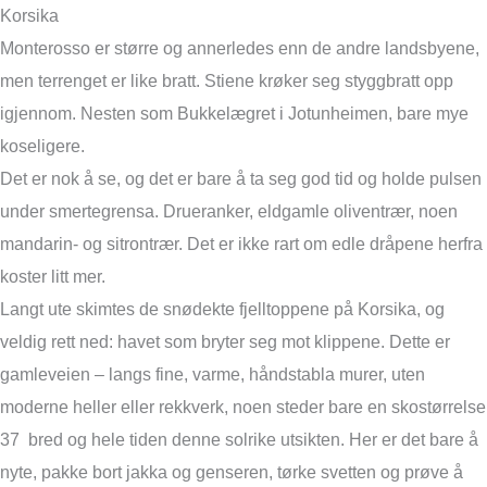
Korsika
Monterosso er større og annerledes enn de andre landsbyene,
men terrenget er like bratt. Stiene krøker seg styggbratt opp
igjennom. Nesten som Bukkelægret i Jotunheimen, bare mye
koseligere.
Det er nok å se, og det er bare å ta seg god tid og holde pulsen
under smertegrensa. Drueranker, eldgamle oliventrær, noen
mandarin- og sitrontrær. Det er ikke rart om edle dråpene herfra
koster litt mer.
Langt ute skimtes de snødekte fjelltoppene på Korsika, og
veldig rett ned: havet som bryter seg mot klippene. Dette er
gamleveien – langs fine, varme, håndstabla murer, uten
moderne heller eller rekkverk, noen steder bare en skostørrelse
37 bred og hele tiden denne solrike utsikten. Her er det bare å
nyte, pakke bort jakka og genseren, tørke svetten og prøve å