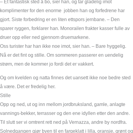
– Et fantastisk sted å bo, sier han, og tar gladelig imot
komplimenter for den enorme jobben han og forfedrene har
gjort. Siste forbedring er en liten ettspors jernbane. – Den
sparer ryggen, forklarer han. Monorailen frakter kasser fulle av
druer opp eller ned gjennom druemarkene.
Oss turister har han ikke noe imot, sier han. – Bare hyggelig.
Nå er det fint og stille. Om sommeren passerer en uendelig
strøm, men de kommer jo fordi det er vakkert.
Og om kvelden og natta finnes det uansett ikke noe bedre sted
å være. Det er fredelig her.
Stille
Opp og ned, ut og inn mellom jordbruksland, gamle, anlagte
vannings-bekker, terrasser og den ene idyllen etter den andre.
Til slutt ser vi omtrent rett ned på Vernazza, andre by nordfra.
Solnedgangen gjør byen til en fargeklatt i lilla, oransje, grønt og