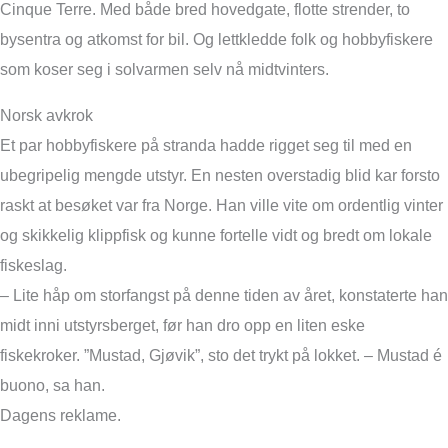
Cinque Terre. Med både bred hovedgate, flotte strender, to
bysentra og atkomst for bil. Og lettkledde folk og hobbyfiskere
som koser seg i solvarmen selv nå midtvinters.
Norsk avkrok
Et par hobbyfiskere på stranda hadde rigget seg til med en
ubegripelig mengde utstyr. En nesten overstadig blid kar forsto
raskt at besøket var fra Norge. Han ville vite om ordentlig vinter
og skikkelig klippfisk og kunne fortelle vidt og bredt om lokale
fiskeslag.
– Lite håp om storfangst på denne tiden av året, konstaterte han
midt inni utstyrsberget, før han dro opp en liten eske
fiskekroker. ”Mustad, Gjøvik”, sto det trykt på lokket. – Mustad é
buono, sa han.
Dagens reklame.