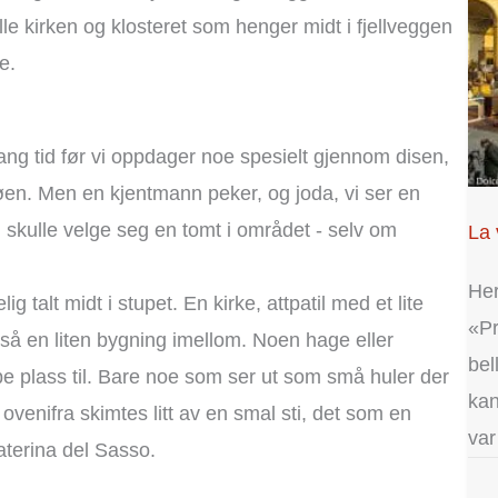
e kirken og klosteret som henger midt i fjellveggen
e.
 lang tid før vi oppdager noe spesielt gjennom disen,
en. Men en kjentmann peker, og joda, vi ser en
n skulle velge seg en tomt i området - selv om
La 
Her
 talt midt i stupet. En kirke, attpatil med et lite
«Pr
 så en liten bygning imellom. Noen hage eller
bel
eppe plass til. Bare noe som ser ut som små huler der
kan
 ovenifra skimtes litt av en smal sti, det som en
var
aterina del Sasso.