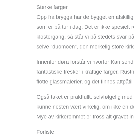
Sterke farger
Opp fra brygga har de bygget en atskillig 
som er på tur i dag. Det er ikke spesiel
klostergang, så står vi på stedets svar p
selve ”duomoen”, den merkelig store kirke
Innenfor døra forstår vi hvorfor Kari sen
fantastiske fresker i kraftige farger. Ru
flotte glassmalerier, og det finnes attpåtil
Også taket er praktfullt, selvfølgelig med
kunne nesten vært virkelig, om ikke en del
Mye av kirkerommet er tross alt gravet inn 
Forliste