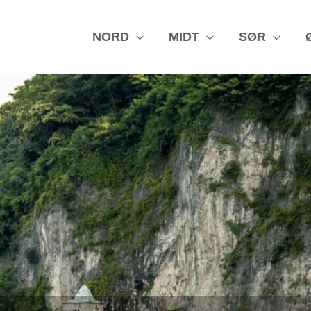
NORD
MIDT
SØR