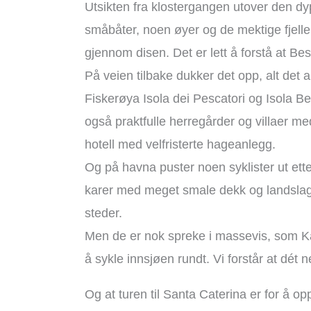
Utsikten fra klostergangen utover den dyp
småbåter, noen øyer og de mektige fjelle
gjennom disen. Det er lett å forstå at Besoz
På veien tilbake dukker det opp, alt det
Fiskerøya Isola dei Pescatori og Isola Be
også praktfulle herregårder og villaer med
hotell med velfristerte hageanlegg.
Og på havna puster noen syklister ut ett
karer med meget smale dekk og landslags
steder.
Men de er nok spreke i massevis, som Ka
å sykle innsjøen rundt. Vi forstår at dét
Og at turen til Santa Caterina er for å op