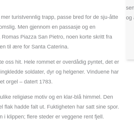
sen
mer turistvennlig trapp, passe bred for de sju-åtte
og 
t romslig. Men gjennom en passasje og en
å Romas Piazza San Pietro, noen korte skritt fra
n til ære for Santa Caterina.
dte oss hit. Hele rommet er overdådig pyntet, det er
stningkledde soldater, dyr og helgener. Vinduene har
 et orgel – datert 1783.
 ulike religiøse motiv og en klar-blå himmel. Den
 flak hadde falt ut. Fuktigheten har satt sine spor.
i klippen; flere steder er veggene rent fjell.