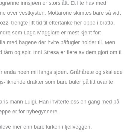
grønne innsjøen er storslått. Et lite hav med
ne over vestkysten. Mottarone skimtes bare så vidt
zi trengte litt tid til ettertanke her oppe i bratta.
 andre som Lago Maggiore er mest kjent for:
lla med hagene der hvite påfugler holder til. Men
 tårn og spir. Inni Stresa er flere av dem gjort om til
er enda noen mil langs sjøen. Gråhårete og skallede
-liknende drakter som bare buler på litt uvante
ris mann Luigi. Han inviterte oss en gang med på
 neppe er for nybegynnere.
pleve mer enn bare kirken i fjellveggen.