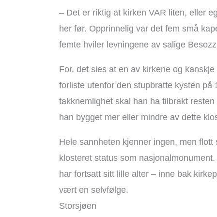
– Det er riktig at kirken VAR liten, eller 
her før. Opprinnelig var det fem små kap
femte hviler levningene av salige Besozzi
For, det sies at en av kirkene og kanskj
forliste utenfor den stupbratte kysten på 
takknemlighet skal han ha tilbrakt resten a
han bygget mer eller mindre av dette klost
Hele sannheten kjenner ingen, men flott s
klosteret status som nasjonalmonument. Og
har fortsatt sitt lille alter – inne bak k
vært en selvfølge.
Storsjøen