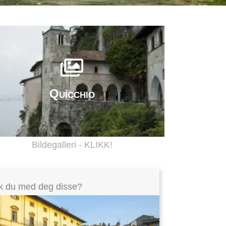
Quicchio
Bildegalleri - KLIKK!
k du med deg disse?