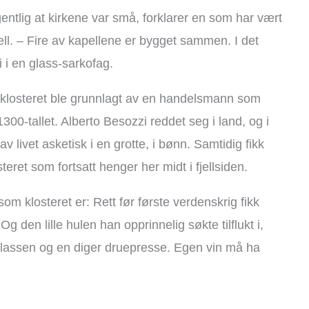
egentlig at kirkene var små, forklarer en som har vært
ell. – Fire av kapellene er bygget sammen. I det
 i en glass-sarkofag.
e klosteret ble grunnlagt av en handelsmann som
1300-tallet. Alberto Besozzi reddet seg i land, og i
v livet asketisk i en grotte, i bønn. Samtidig fikk
eret som fortsatt henger her midt i fjellsiden.
om klosteret er: Rett før første verdenskrig fikk
 den lille hulen han opprinnelig søkte tilflukt i,
irkeplassen og en diger druepresse. Egen vin må ha