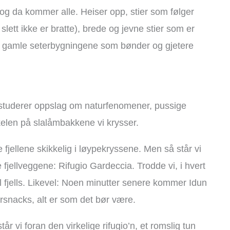
, og da kommer alle. Heiser opp, stier som følger
lett ikke er bratte), brede og jevne stier som er
nge gamle seterbygningene som bønder og gjetere
, studerer oppslag om naturfenomener, pussige
nkelen på slalåmbakkene vi krysser.
fjellene skikkelig i løypekryssene. Men så står vi
 fjellveggene: Rifugio Gardeccia. Trodde vi, i hvert
t til fjells. Likevel: Noen minutter senere kommer Idun
tursnacks, alt er som det bør være.
r vi foran den virkelige rifugio’n, et romslig tun