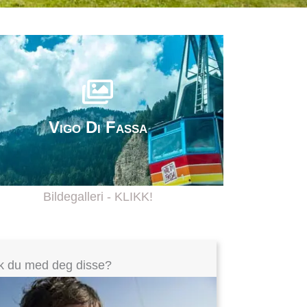
Vigo Di Fassa
Bildegalleri - KLIKK!
k du med deg disse?