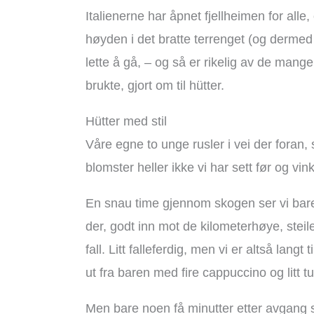
Italienerne har åpnet fjellheimen for alle
høyden i det bratte terrenget (og dermed s
lette å gå, – og så er rikelig av de ma
brukte, gjort om til hütter.
Hütter med stil
Våre egne to unge rusler i vei der foran
blomster heller ikke vi har sett før og vi
En snau time gjennom skogen ser vi bare 
der, godt inn mot de kilometerhøye, steile
fall. Litt falleferdig, men vi er altså lang
ut fra baren med fire cappuccino og litt 
Men bare noen få minutter etter avgang stå