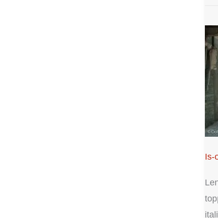
Is-
Len
top
ita