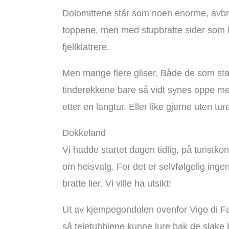
Dolomittene står som noen enorme, avbru
toppene, men med stupbratte sider som 
fjellklatrere.
Men mange flere gliser. Både de som sta
tinderekkene bare så vidt synes oppe mel
etter en langtur. Eller like gjerne uten tur
Dokkeland
Vi hadde startet dagen tidlig, på turistkont
om heisvalg. For det er selvfølgelig ingen
bratte lier. Vi ville ha utsikt!
Ut av kjempegondolen ovenfor Vigo di Fas
så teletubbiene kunne lure bak de slake b