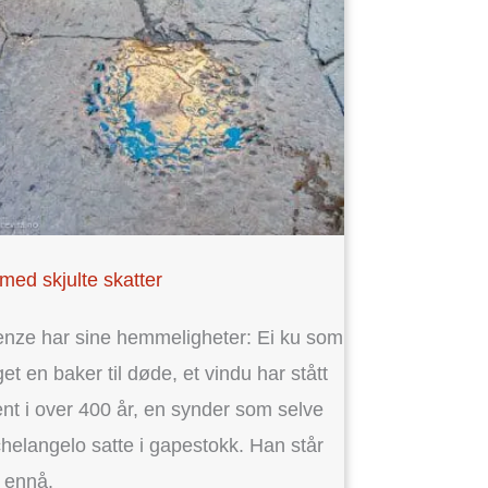
med skjulte skatter
enze har sine hemmeligheter: Ei ku som
get en baker til døde, et vindu har stått
nt i over 400 år, en synder som selve
helangelo satte i gapestokk. Han står
 ennå.