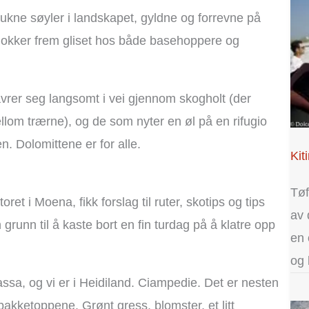
kne søyler i landskapet, gyldne og forrevne på
lokker frem gliset hos både basehoppere og
vrer seg langsomt i vei gjennom skogholt (der
lom trærne), og de som nyter en øl på en rifugio
en. Dolomittene er for alle.
Kit
Tøf
oret i Moena, fikk forslag til ruter, skotips og tips
av 
 grunn til å kaste bort en fin turdag på å klatre opp
en 
og 
sa, og vi er i Heidiland. Ciampedie. Det er nesten
akketoppene. Grønt gress, blomster, et litt