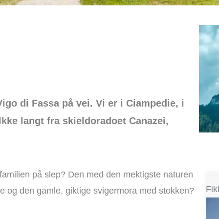
go di Fassa på vei. Vi er i Ciampedie, i
Ikke langt fra skieldoradoet Canazei,
le familien på slep? Den med den mektigste naturen
Fik
e og den gamle, giktige svigermora med stokken?