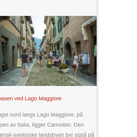
oasen ved Lago Maggiore
gst nord langs Lago Maggiore, på
pen av Italia, ligger Cannobio. Den
liensk-sveitsiske landsbyen byr også på