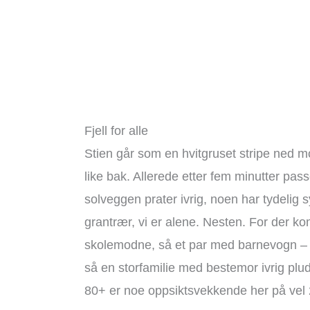
Fjell for alle
Stien går som en hvitgruset stripe ned m
like bak. Allerede etter fem minutter passer
solveggen prater ivrig, noen har tydelig 
grantrær, vi er alene. Nesten. For der ko
skolemodne, så et par med barnevogn – de
så en storfamilie med bestemor ivrig plud
80+ er noe oppsiktsvekkende her på vel