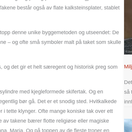
Takene består også av flate kalksteinsplater, stablet
 nettopp denne unike byggemetoden og utseendet: De
ne – og ofte små symboler malt på taket som skulle
Mil
, og det gir et helt særegent og historisk preg som
Det
de sylindre med kjegleformede skifertak. Og en
så 
egentlig bør gå. Det er et snodig sted. Hvitkalkede
inn
r i tette klynger. Ofte mange koniske tak over ett
 av takene bærer flotte religiøse eller magiske
onna, Maria. Og på toppen av de fleste troner en