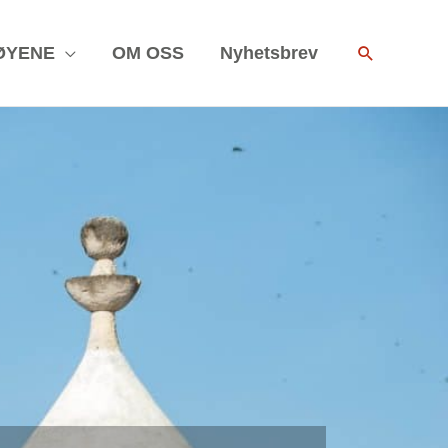
Search
ØYENE
OM OSS
Nyhetsbrev