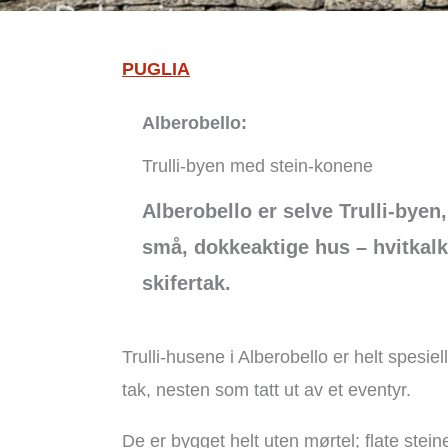
PUGLIA
Alberobello:
Trulli-byen med stein-konene
Alberobello er selve Trulli-byen,
små, dokkeaktige hus – hvitkal
skifertak.
Trulli-husene i Alberobello er helt spes
tak, nesten som tatt ut av et eventyr.
De er bygget helt uten mørtel; flate stein