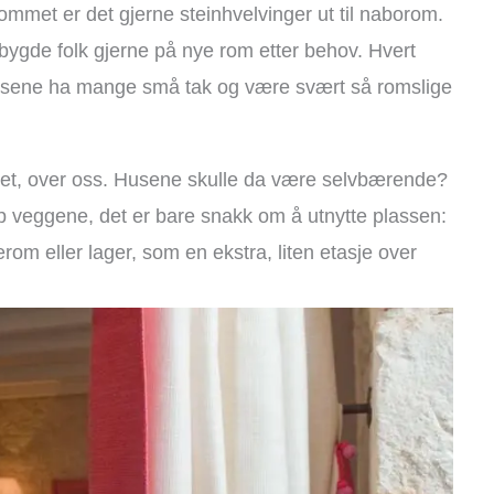
rommet er det gjerne steinhvelvinger ut til naborom.
, bygde folk gjerne på nye rom etter behov. Hvert
usene ha mange små tak og være svært så romslige
met, over oss. Husene skulle da være selvbærende?
opp veggene, det er bare snakk om å utnytte plassen:
m eller lager, som en ekstra, liten etasje over