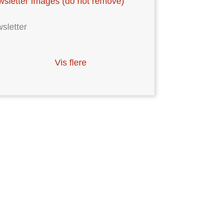
sletter Images (do not remove)
sletter
Vis flere