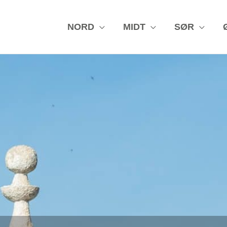
NORD
MIDT
SØR