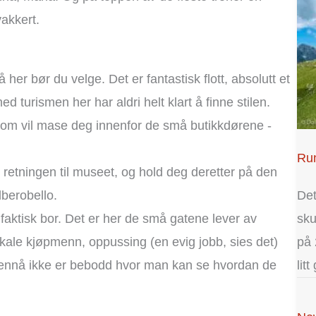
vakkert.
å her bør du velge. Det er fantastisk flott, absolutt et
 turismen her har aldri helt klart å finne stilen.
 som vil mase deg innenfor de små butikkdørene -
Run
 retningen til museet, og hold deg deretter på den
berobello.
Det
k faktisk bor. Det er her de små gatene lever av
sku
okale kjøpmenn, oppussing (en evig jobb, sies det)
på 
 ennå ikke er bebodd hvor man kan se hvordan de
lit