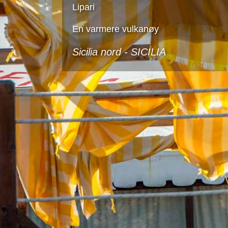
Lipari
En varmere vulkanøy
Sicilia nord -
SICILIA