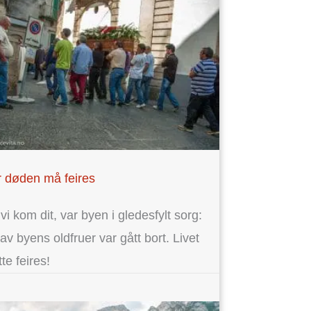
 døden må feires
vi kom dit, var byen i gledesfylt sorg:
av byens oldfruer var gått bort. Livet
te feires!