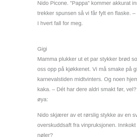
Nido Picone. ”Pappa” kommer akkurat inn,
trekker spunsen så vi får fylt en flaske. 
I hvert fall for meg.
Gigi
Mamma plukker ut et par stykker brød som l
oss opp på kjøkkenet. Vi må smake på gi
karnevalstiden midtvinters. Og noen hje
kaka. – Dét har dere aldri smakt før, ve
øya:
Nido skjærer av et rørslig stykke av en sv
overskuddsaft fra vinpruksjonen. Innkokt 
nøler?