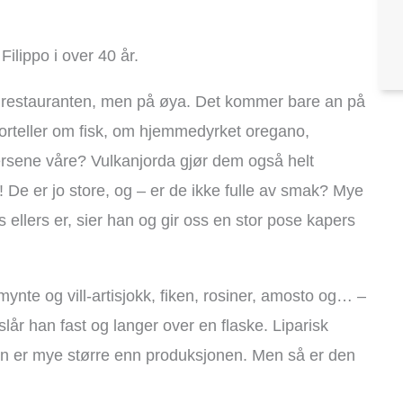
Filippo i over 40 år.
 i restauranten, men på øya. Det kommer bare an på
forteller om fisk, om hjemmedyrket oregano,
ersene våre? Vulkanjorda gjør dem også helt
 De er jo store, og – er de ikke fulle av smak? Mye
 ellers er, sier han og gir oss en stor pose kapers
mynte og vill-artisjokk, fiken, rosiner, amosto og… –
 slår han fast og langer over en flaske. Liparisk
len er mye større enn produksjonen. Men så er den