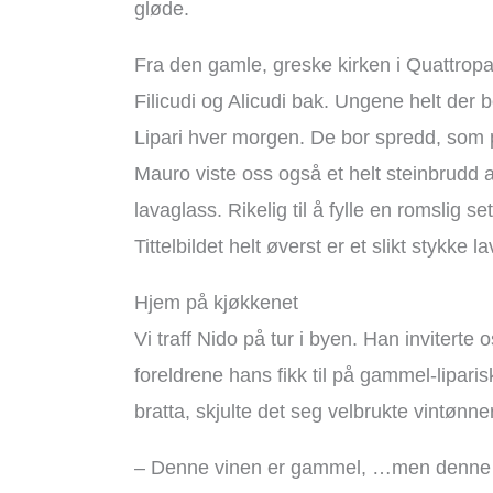
gløde.
Fra den gamle, greske kirken i Quattropa
Filicudi og Alicudi bak. Ungene helt der b
Lipari hver morgen. De bor spredd, som p
Mauro viste oss også et helt steinbrudd 
lavaglass. Rikelig til å fylle en romslig s
Tittelbildet helt øverst er et slikt stykke l
Hjem på kjøkkenet
Vi traff Nido på tur i byen. Han inviterte
foreldrene hans fikk til på gammel-lipari
bratta, skjulte det seg velbrukte vintønner
– Denne vinen er gammel, …men denne ka