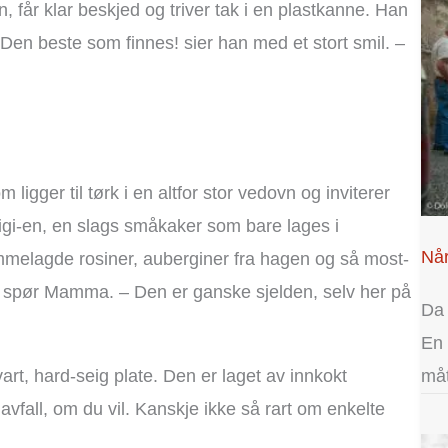
 får klar beskjed og triver tak i en plastkanne. Han
– Den beste som finnes! sier han med et stort smil. –
igger til tørk i en altfor stor vedovn og inviterer
gi-en, en slags småkaker som bare lages i
Når
mmelagde rosiner, auberginer fra hagen og så most-
l? spør Mamma. – Den er ganske sjelden, selv her på
Da 
En 
art, hard-seig plate. Den er laget av innkokt
måt
avfall, om du vil. Kanskje ikke så rart om enkelte