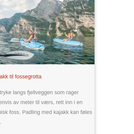
akk til fossegrotta
tryke langs fjellveggen som rager
envis av meter til værs, rett inn i en
pisk foss. Padling med kajakk kan føles
.