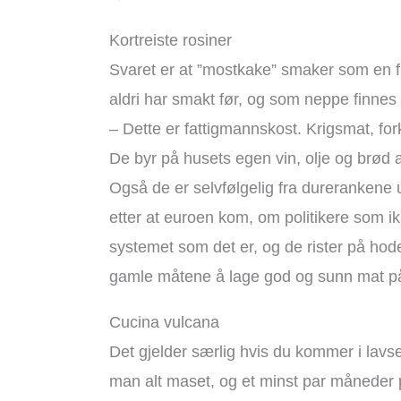
Kortreiste rosiner
Svaret er at ”mostkake” smaker som en fruk
aldri har smakt før, og som neppe finnes 
– Dette er fattigmannskost. Krigsmat, f
De byr på husets egen vin, olje og brød a
Også de er selvfølgelig fra durerankene ut
etter at euroen kom, om politikere som i
systemet som det er, og de rister på ho
gamle måtene å lage god og sunn mat på 
Cucina vulcana
Det gjelder særlig hvis du kommer i lavs
man alt maset, og et minst par måneder på