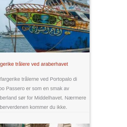
gerike trålere ved araberhavet
fargerike trålerne ved Portopalo di
po Passero er som en smak av
berland sør for Middelhavet. Nærmere
berverdenen kommer du ikke.