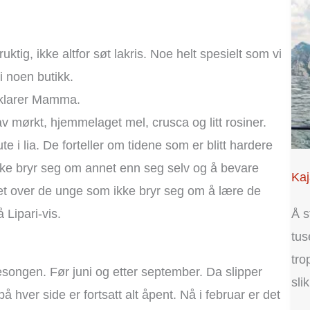
tig, ikke altfor søt lakris. Noe helt spesielt som vi
i noen butikk.
orklarer Mamma.
v mørkt, hjemmelaget mel, crusca og litt rosiner.
e i lia. De forteller om tidene som er blitt hardere
kke bryr seg om annet enn seg selv og å bevare
Kaj
det over de unge som ikke bryr seg om å lære de
Å s
Lipari-vis.
tus
tro
esongen. Før juni og etter september. Da slipper
slik
 hver side er fortsatt alt åpent. Nå i februar er det