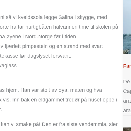
ni så vi kveldssola legge Salina i skygge, med
orte fra tar hurtigbåten halvannen time til skolen på
å øyene i Nord-Norge før i tiden.
av fjærlett pimpestein og en strand med svart
ettekasse før dagslyset forsvant.
avaglass.
Far
De 
 oss hjem. Han var stolt av øya, maten og hva
Ca
sk vis. Inn bak en eldgammel tredør på huset oppe i
ara
.
ara
n vi smake på! Den er fra siste vendemmia, sier