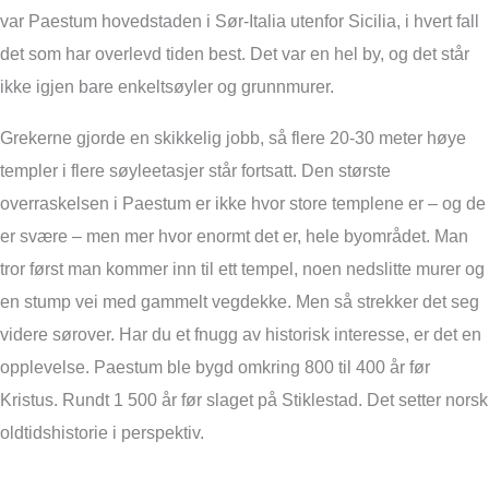
var Paestum hovedstaden i Sør-Italia utenfor Sicilia, i hvert fall
det som har overlevd tiden best. Det var en hel by, og det står
ikke igjen bare enkeltsøyler og grunnmurer.
Grekerne gjorde en skikkelig jobb, så flere 20-30 meter høye
templer i flere søyleetasjer står fortsatt. Den største
overraskelsen i Paestum er ikke hvor store templene er – og de
er svære – men mer hvor enormt det er, hele byområdet. Man
tror først man kommer inn til ett tempel, noen nedslitte murer og
en stump vei med gammelt vegdekke. Men så strekker det seg
videre sørover. Har du et fnugg av historisk interesse, er det en
opplevelse. Paestum ble bygd omkring 800 til 400 år før
Kristus. Rundt 1 500 år før slaget på Stiklestad. Det setter norsk
oldtidshistorie i perspektiv.