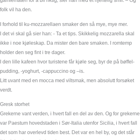
gamlemåten for å bli riktig, sier han med et hjertelig smil. – Og
folk vil ha den.
I forhold til ku-mozzarellaen smaker den så mye, mye mer.
I det vi skal gå sier han: - Ta et tips. Skikkelig mozzarella skal
ikke i noe kjøleskap. Da mister den bare smaken. I romtemp
holder den seg fint i tre dager.
I den lille kafeen hvor turistene får kjøle seg, byr de på bøffel-
pudding, -yoghurt, -cappuccino og –is.
Litt uvant med en mocca med viltsmak, men absolutt forsøket
verdt.
Gresk storhet
Grekerne vant verden, i hvert fall en del av den. Og for grekerne
var Paestum hovedstaden i Sør-Italia utenfor Sicilia, i hvert fall
det som har overlevd tiden best. Det var en hel by, og det står