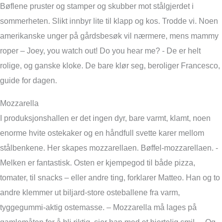
Bøflene pruster og stamper og skubber mot stålgjerdet i
sommerheten. Slikt innbyr lite til klapp og kos. Trodde vi. Noen
amerikanske unger på gårdsbesøk vil nærmere, mens mammy
roper – Joey, you watch out! Do you hear me? - De er helt
rolige, og ganske kloke. De bare klør seg, beroliger Francesco,
guide for dagen.
Mozzarella
I produksjonshallen er det ingen dyr, bare varmt, klamt, noen
enorme hvite ostekaker og en håndfull svette karer mellom
stålbenkene. Her skapes mozzarellaen. Bøffel-mozzarellaen. -
Melken er fantastisk. Osten er kjempegod til både pizza,
tomater, til snacks – eller andre ting, forklarer Matteo. Han og to
andre klemmer ut biljard-store osteballene fra varm,
tyggegummi-aktig ostemasse. – Mozzarella må lages på