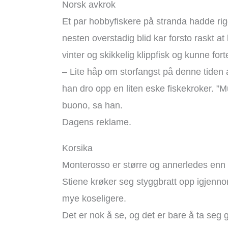
Norsk avkrok
Et par hobbyfiskere på stranda hadde rig
nesten overstadig blid kar forsto raskt at
vinter og skikkelig klippfisk og kunne fort
– Lite håp om storfangst på denne tiden a
han dro opp en liten eske fiskekroker. ”Mu
buono, sa han.
Dagens reklame.
Korsika
Monterosso er større og annerledes enn d
Stiene krøker seg styggbratt opp igjen
mye koseligere.
Det er nok å se, og det er bare å ta seg