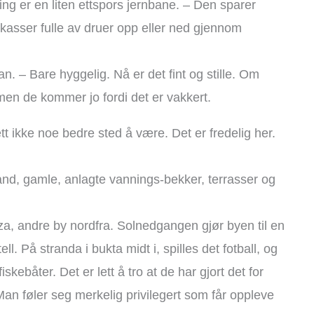
ring er en liten ettspors jernbane. – Den sparer
 kasser fulle av druer opp eller ned gjennom
an. – Bare hyggelig. Nå er det fint og stille. Om
en de kommer jo fordi det er vakkert.
t ikke noe bedre sted å være. Det er fredelig her.
and, gamle, anlagte vannings-bekker, terrasser og
azza, andre by nordfra. Solnedgangen gjør byen til en
tell. På stranda i bukta midt i, spilles det fotball, og
skebåter. Det er lett å tro at de har gjort det for
 Man føler seg merkelig privilegert som får oppleve