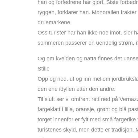
han og forfedrene har gjort. Siste forbed
ryggen, forklarer han. Monorailen frakter
druemarkene.
Oss turister har han ikke noe imot, sier h
sommeren passerer en uendelig strøm, m
Og om kvelden og natta finnes det uanset
Stille
Opp og ned, ut og inn mellom jordbruksl
den ene idyllen etter den andre.
Til slutt ser vi omtrent rett ned på Vern
fargeklatt i lilla, oransje, grønt og blå pas
torget innenfor er fylt med små fargerike fi
turistenes skyld, men dette er tradisjon.