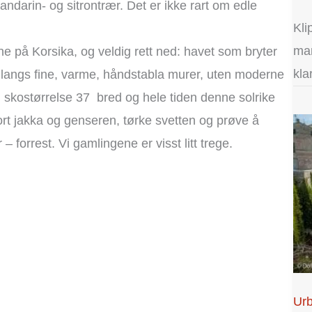
ndarin- og sitrontrær. Det er ikke rart om edle
Kli
man
ne på Korsika, og veldig rett ned: havet som bryter
kla
 langs fine, varme, håndstabla murer, uten moderne
n skostørrelse 37 bred og hele tiden denne solrike
ort jakka og genseren, tørke svetten og prøve å
– forrest. Vi gamlingene er visst litt trege.
Urb