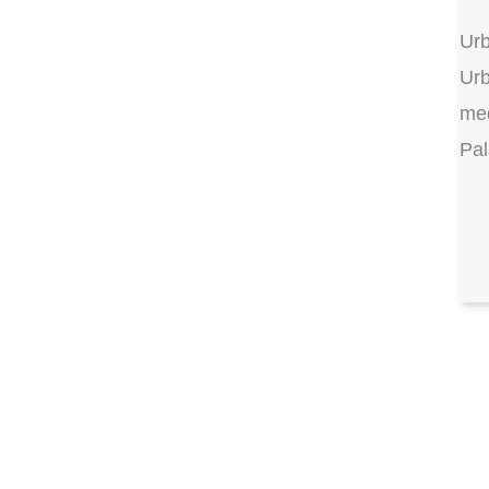
Urb
Urb
med
Pal