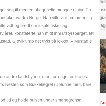
Ita
oss
get seg til med en ubegripelig mengde utstyr. En
gui
 besøket var fra Norge. Han ville vite om ordentlig
lag
elle vidt og bredt om lokale fiskeslag.
v året, konstaterte han midt inni utstyrsberget, før
stad, Gjøvik”, sto det trykt på lokket. – Mustad é
e andre landsbyene, men terrenget er like bratt.
nom. Nesten som Bukkelægret i Jotunheimen, bare
 god tid og holde pulsen under smertegrensa.
Gro