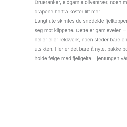
Drueranker, eldgamle oliventrær, noen ma
dråpene herfra koster litt mer.
Langt ute skimtes de snødekte fjelltoppe
seg mot klippene. Dette er gamleveien –
heller eller rekkverk, noen steder bare e
utsikten. Her er det bare å nyte, pakke b
holde følge med fjellgeita – jentungen vår 