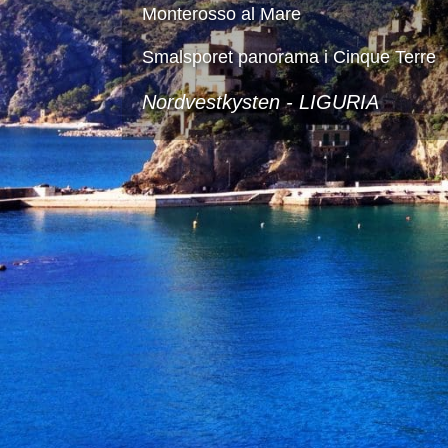
Monterosso al Mare
Smalsporet panorama i Cinque Terre
Nordvestkysten -
LIGURIA