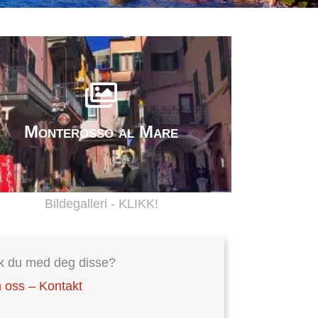
Monterosso al Mare
Bildegalleri - KLIKK!
k du med deg disse?
oss – Kontakt